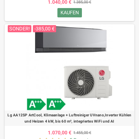
1.040,00 €
1.385,00 €
KAUFEN
SONDER!
-385,00 €
Lg AA12SP ArtCool, Klimaanlage + Luftreiniger UVnano,Inverter Kühlen
und Heizen 4 kW, bis 60 m², integriertes WiFi und AI
1.070,00 €
1.455,00 €