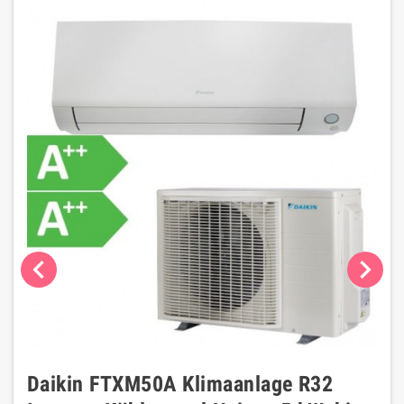
chevron_left
chevron_right
Daikin FTXM50A Klimaanlage R32