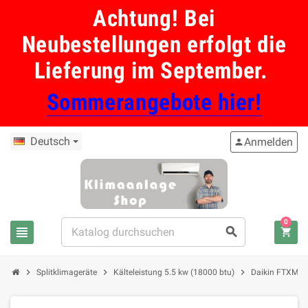
Achtung! Bei
Neubestellungen erfolgt die
Lieferung im September.
Sommerangebote hier!
Deutsch
Anmelden
person
0
view_headline
search
shopping_cart
chevron_right
chevron_right
chevron_right
Splitklimageräte
Kälteleistung 5.5 kw (18000 btu)
Daikin FTXM50A 