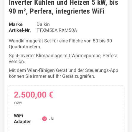
Inverter Kühlen und Heizen 5 kW, bis
90 m², Perfera, integriertes WiFi
Marke
Daikin
Artikel-Nr.
FTXM50A RXM50A
Wandklimagerät-Set für eine Fläche von 50 bis 90
Quadratmetern.
Split-Inverter Klimaanlage mit Wärmepumpe, Perfera
version.
Mit dem Wlan-fähigen Gerät und der Steuerungs-App
können Sie immer auf Ihr Gerät zugreifen.
2.500,00 €
Preis
WiFi
Ja
check
Adapter