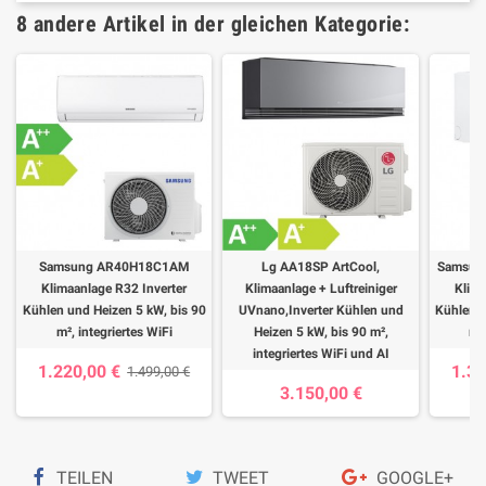
8 andere Artikel in der gleichen Kategorie:
Samsung AR40H18C1AM
Lg AA18SP ArtCool,
Samsun
Klimaanlage R32 Inverter
Klimaanlage + Luftreiniger
Klima
Kühlen und Heizen 5 kW, bis 90
UVnano,Inverter Kühlen und
Kühlen u
m², integriertes WiFi
Heizen 5 kW, bis 90 m²,
m²,
integriertes WiFi und AI
1.220,00 €
1.35
1.499,00 €
3.150,00 €
TEILEN
TWEET
GOOGLE+