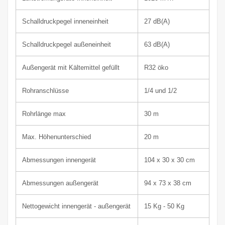
Schalldruckpegel innen
einheit
27
dB(A)
Schalldruckpegel außen
einheit
63
dB(A)
Außengerät mit Kältemittel gefüllt
R32 öko
Rohranschlüsse
1/4 und 1/2
Rohrlänge max
30 m
Max. Höhenunterschied
20 m
Abmessungen innen
gerät
104 x 30 x 30 cm
Abmessungen außen
gerät
94 x 73 x 38 cm
Nettogewicht innen
gerät
- außen
gerät
15
Kg - 50 Kg