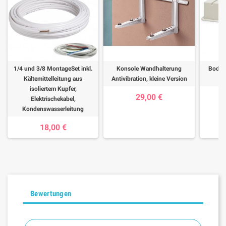
1/4 und 3/8 MontageSet inkl.
Konsole Wandhalterung
Bodenk
Kältemittelleitung aus
Antivibration, kleine Version
A
isoliertem Kupfer,
29,00 €
Elektrischekabel,
Kondenswasserleitung
18,00 €
Bewertungen