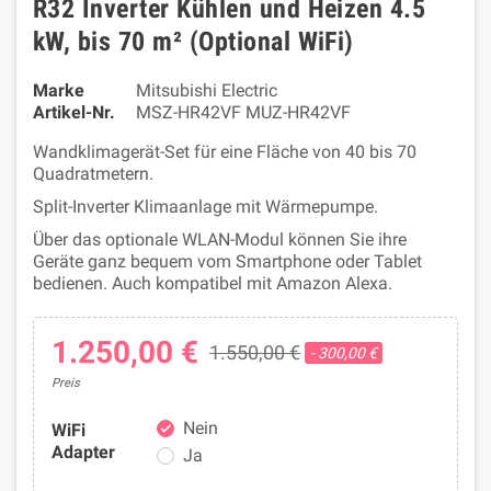
R32 Inverter Kühlen und Heizen 4.5
kW, bis 70 m² (Optional WiFi)
Marke
Mitsubishi Electric
Artikel-Nr.
MSZ-HR42VF MUZ-HR42VF
Wandklimagerät-Set für eine Fläche von 40 bis 70
Quadratmetern.
Split-Inverter Klimaanlage mit Wärmepumpe.
Über das optionale WLAN-Modul können Sie ihre
Geräte ganz bequem vom Smartphone oder Tablet
bedienen. Auch kompatibel mit Amazon Alexa.
1.250,00 €
1.550,00 €
- 300,00 €
Preis
Nein
WiFi
check
Adapter
Ja