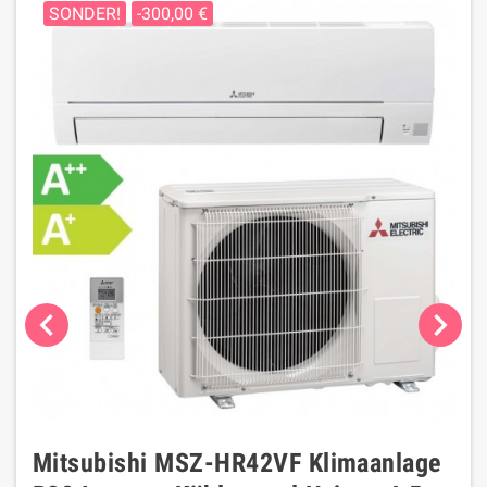
SONDER!
-300,00 €
chevron_left
chevron_right
Mitsubishi MSZ-HR42VF Klimaanlage