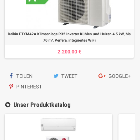
Daikin FTXM42A Klimaanlage R32 Inverter Kühlen und Heizen 4.5 kW, bis
70 m², Perfera, integriertes WiFi
2.200,00 €
TEILEN
TWEET
GOOGLE+
PINTEREST
Unser Produktkatalog
stars