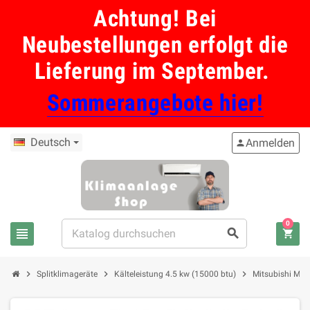
Achtung! Bei
Neubestellungen erfolgt die
Lieferung im September.
Sommerangebote hier!
Deutsch
Anmelden
person
0
view_headline
search
shopping_cart
chevron_right
chevron_right
chevron_right
Splitklimageräte
Kälteleistung 4.5 kw (15000 btu)
Mitsubishi MSZ