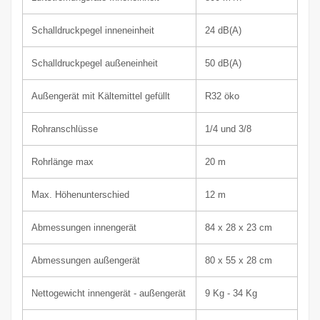
Schalldruckpegel innen
einheit
24
dB(A)
Schalldruckpegel außen
einheit
50
dB(A)
Außengerät mit Kältemittel gefüllt
R32 öko
Rohranschlüsse
1/4 und 3/8
Rohrlänge max
20 m
Max. Höhenunterschied
12 m
Abmessungen innen
gerät
84 x 28 x 23 cm
Abmessungen außen
gerät
80 x 55 x 28 cm
Nettogewicht innen
gerät
- außen
gerät
9
Kg - 34 Kg