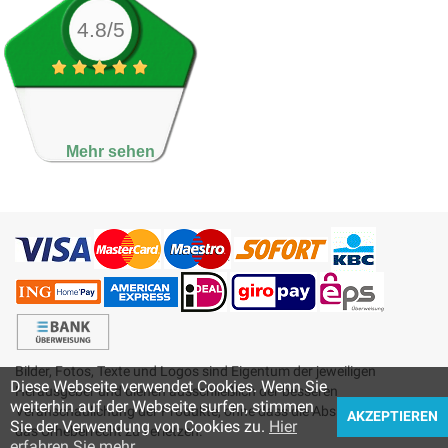
4.8/5
Mehr sehen
Bilder, Fotos, Texte und Logos sind Eigentum der jeweiligen
Diese Webseite verwendet Cookies. Wenn Sie
Herausgeber und dienen ausschließlich der besseren
weiterhin auf der Webseite surfen, stimmen
Veranschaulichung der Produkte, ohne dass die Absicht besteht,
AKZEPTIEREN
Sie der Verwendung von Cookies zu.
Hier
das Urheberrecht zu verletzen.
erfahren Sie mehr
.