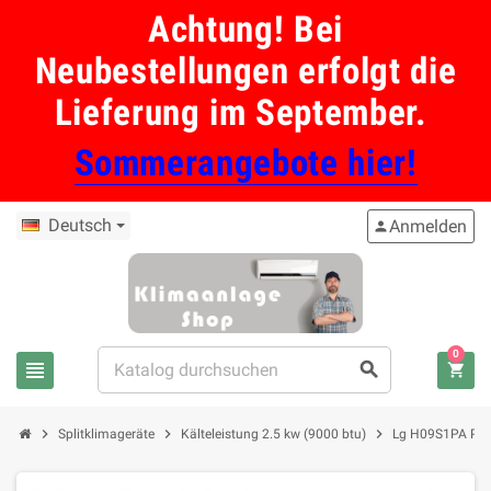
Achtung! Bei
Neubestellungen erfolgt die
Lieferung im September.
Sommerangebote hier!
Deutsch
Anmelden
person
0
view_headline
search
shopping_cart
chevron_right
chevron_right
chevron_right
Splitklimageräte
Kälteleistung 2.5 kw (9000 btu)
Lg H09S1PA Premi