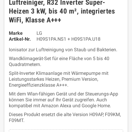
Luftreiniger, R32 Inverter Super-
Heizen 3 kW, bis 40 m², integriertes
WiFi, Klasse A+++
Marke
LG
Artikel-Nr.
H09S1PA.NS1 + H09S1PA.U18
Ionisator zur Luftreinigung von Staub und Bakterien.
Wandklimagerät-Set für eine Fläche von 5 bis 40
Quadratmetern.
Split-Inverter Klimaanlage mit Wärmepumpe mit
Leistungsstarkes Heizen, Premium Version,
Energieeffizienzklasse A+++.
Mit dem Wlan-fähigen Gerät und der Steuerungs-App
können Sie immer auf Ihr Gerät zugreifen. Auch
kompatibel mit Amazon Alexa und Google Home.
Dieses Produkt ersetzt die alte Version H09AP, F09KM,
F09MT.