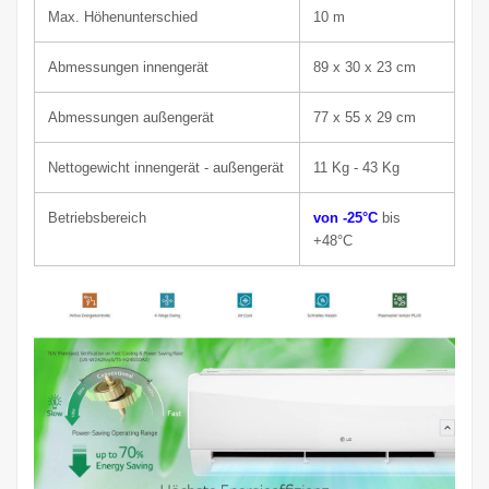
Max. Höhenunterschied
10 m
Abmessungen innen
gerät
89 x 30 x 23 cm
Abmessungen außen
gerät
77 x 55 x 29 cm
Nettogewicht innen
gerät
- außen
gerät
11
Kg - 43 Kg
Betriebsbereich
von -25°C
bis
+48°C