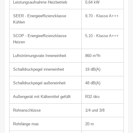
Leistungsaufnahme Heizbetrieb
0,64 kW
SEER - Energieeffizienzklasse
9,70 - Klasse A+++
Kühlen
SCOP - Energieeffizienzklasse
5,10
-
Klasse
A+++
Heizen
Luftströmungsrate Inneneinheit
860
m³/h
Schalldruckpegel innen
einheit
19
dB(A)
Schalldruckpegel außen
einheit
48
dB(A)
Außengerät mit Kältemittel gefüllt
R32 öko
Rohranschlüsse
1/4 und 3/8
Rohrlänge max
20 m