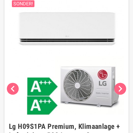
SONDER!
chevron_left
chevron_right
Lg H09S1PA Premium, Klimaanlage +