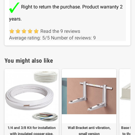
Right to return the purchase. Product warranty 2
years.
Read the 9 reviews
Average rating:
5
/5
Number of reviews:
9
You might also like
1/4 and 3/8 Kit for installation
Wall Bracket anti vibration,
Base for
with insulated copper pipe,
small version
to the f