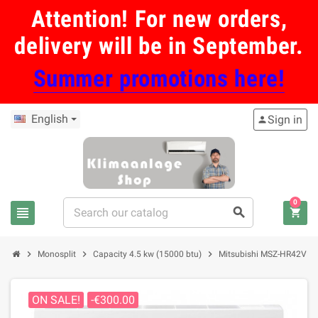
Attention! For new orders,
delivery will be in September.
Summer promotions here!
English
Sign in
person
0
view_headline
search
shopping_cart
chevron_right
chevron_right
chevron_right
Monosplit
Capacity 4.5 kw (15000 btu)
Mitsubishi MSZ-HR42VF ai
ON SALE!
-€300.00