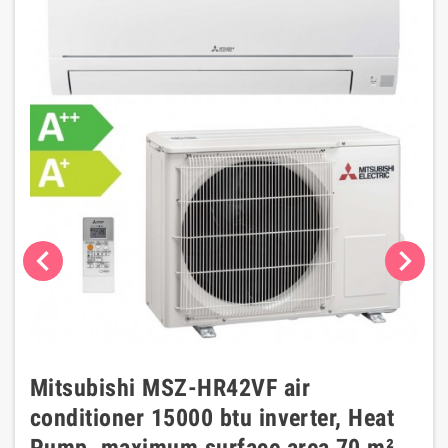
chevron_left
chevron_right
Mitsubishi MSZ-HR42VF air
conditioner 15000 btu inverter, Heat