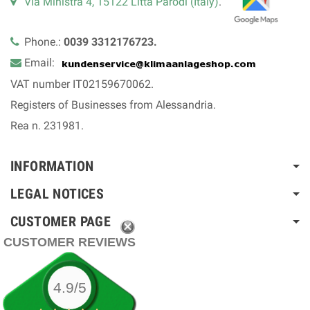
Via Ministra 4, 15122 Litta Parodi (Italy)
.
Phone.:
0039 3312176723.
Email:
VAT number IT02159670062.
Registers of Businesses from Alessandria.
Rea n. 231981.
INFORMATION
LEGAL NOTICES
CUSTOMER PAGE
CUSTOMER REVIEWS
4.9/5