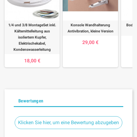
1/4 und 3/8 MontageSet inkl.
Konsole Wandhalterung
Bodenk
Kältemittelleitung aus
Antivibration, kleine Version
A
isoliertem Kupfer,
29,00 €
Elektrischekabel,
Kondenswasserleitung
18,00 €
Bewertungen
Klicken Sie hier, um eine Bewertung abzugeben