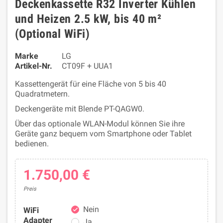
Deckenkassette R32 Inverter Kühlen
und Heizen 2.5 kW, bis 40 m²
(Optional WiFi)
Marke
LG
Artikel-Nr.
CT09F + UUA1
Kassettengerät für eine Fläche von 5 bis 40
Quadratmetern.
Deckengeräte mit Blende PT-QAGW0.
Über das optionale WLAN-Modul können Sie ihre
Geräte ganz bequem vom Smartphone oder Tablet
bedienen.
1.750,00 €
Preis
Nein
WiFi
check
Adapter
Ja