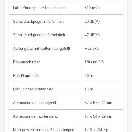
Luftströmungsrate Inneneinheit
510
m³/h
Schalldruckpegel innen
einheit
30
dB(A)
Schalldruckpegel außen
einheit
47
dB(A)
Außengerät mit Kältemittel gefüllt
R32 öko
Rohranschlüsse
1/4 und 3/8
Rohrlänge max
20 m
Max. Höhenunterschied
15 m
Abmessungen innen
gerät
57 x 57 x 21 cm
Abmessungen außen
gerät
77 x 54 x 29 cm
Nettogewicht innen
gerät
- außen
gerät
17
Kg - 34 Kg