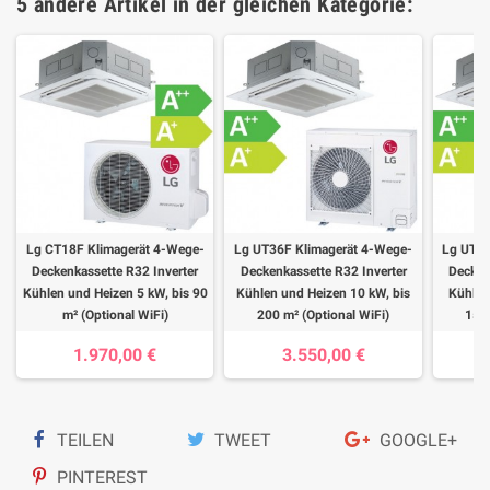
5 andere Artikel in der gleichen Kategorie:
Lg CT18F Klimagerät 4-Wege-
Lg UT36F Klimagerät 4-Wege-
Lg UT30
Deckenkassette R32 Inverter
Deckenkassette R32 Inverter
Decken
Kühlen und Heizen 5 kW, bis 90
Kühlen und Heizen 10 kW, bis
Kühlen
m² (Optional WiFi)
200 m² (Optional WiFi)
150 
1.970,00 €
3.550,00 €
TEILEN
TWEET
GOOGLE+
PINTEREST