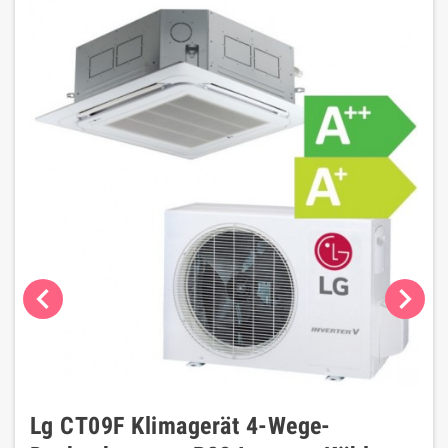
chevron_left
chevron_right
Lg CT09F Klimagerät 4-Wege-