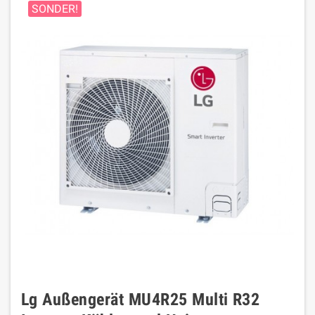
SONDER!
Lg Außengerät MU4R25 Multi R32