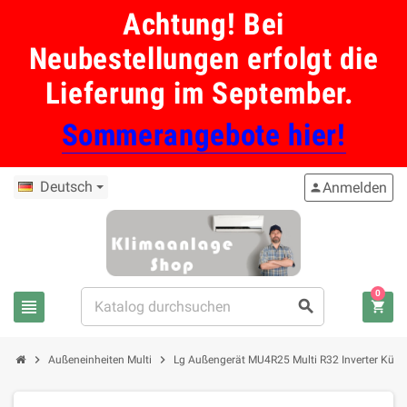
Achtung! Bei
Neubestellungen erfolgt die
Lieferung im September.
Sommerangebote hier!
Deutsch
Anmelden
person
0
view_headline
search
shopping_cart
chevron_right
chevron_right
Außeneinheiten Multi
Lg Außengerät MU4R25 Multi R32 Inverter Kühl