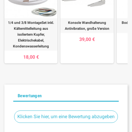
1/4 und 3/8 MontageSet inkl.
Konsole Wandhalterung
Bodenk
Kältemittelleitung aus
Antivibration, große Version
A
isoliertem Kupfer,
39,00 €
Elektrischekabel,
Kondenswasserleitung
18,00 €
Bewertungen
Klicken Sie hier, um eine Bewertung abzugeben