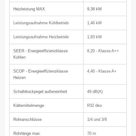
Heizleistung MAX
9,38 kW
Leistungsaufnahme Kühlbetrieb
1,46 kW
Leistungsaufnahme Heizbetrieb
1,83 kW
SEER - Energieeffizienzklasse
8,20 -
Klasse
A++
Kühlen
SCOP - Energieeffizienzklasse
4,40 -
Klasse
A+
Heizen
Schalldruckpegel außeneinheit
49
dB(A)
Kältemittelmenge
R32
öko
Rohranschlüsse
1/4 und 3/8
Rohrlänge max
70 m