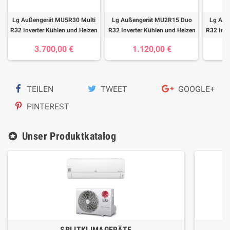
Lg Außengerät MU5R30 Multi
Lg Außengerät MU2R15 Duo
Lg Auß
R32 Inverter Kühlen und Heizen
R32 Inverter Kühlen und Heizen
R32 Inve
3.700,00 €
1.120,00 €
TEILEN
TWEET
GOOGLE+
PINTEREST
Unser Produktkatalog
stars
SPLITKLIMAGERÄTE